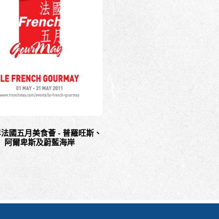
1年法國五月美食薈 - 普羅旺斯、
阿爾卑斯及蔚藍海岸